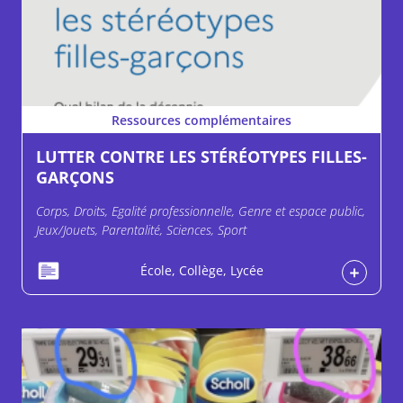
Ressources complémentaires
LUTTER CONTRE LES STÉRÉOTYPES FILLES-
GARÇONS
Corps, Droits, Egalité professionnelle, Genre et espace public,
Jeux/Jouets, Parentalité, Sciences, Sport
École, Collège, Lycée