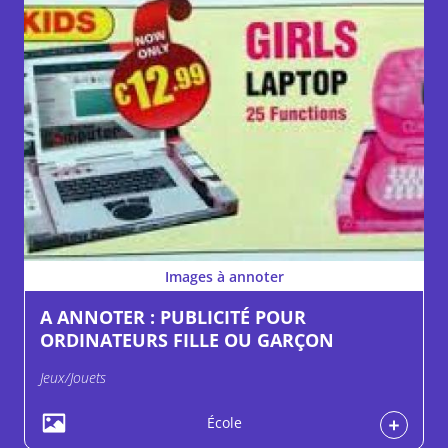
Images à annoter
A ANNOTER : PUBLICITÉ POUR
ORDINATEURS FILLE OU GARÇON
Jeux/Jouets
École