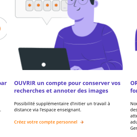
par
OUVRIR un compte pour conserver vos
OR
recherches et annoter des images
fo
Possibilité supplémentaire d’initier un travail à
Nou
.
distance via l’espace enseignant.
des
att
Créez votre compte personnel
adu
Ge