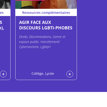
es
Ressources complémentaires
Ressources
S
AGIR FACE AUX
LE NOMBR
),
DISCOURS LGBTI-PHOBES
Corps, Droits, 
Histoire
Droits, Discriminations, Genre et
espace public, Harcèlement/
Cybersexisme, Lgbtqi+
Collège, Lycée
Col