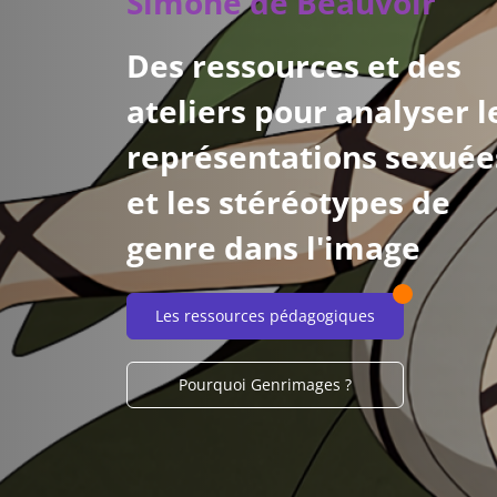
Simone de Beauvoir
Des ressources et des
ateliers pour analyser l
représentations sexuée
et les stéréotypes de
genre dans l'image
Les ressources pédagogiques
Pourquoi Genrimages ?