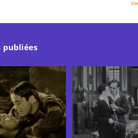
Co
 publiées