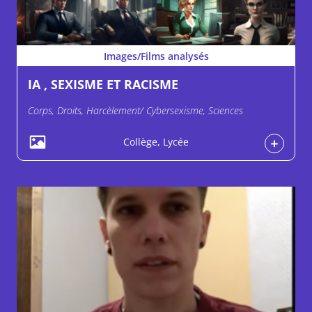
Images/Films analysés
IA , SEXISME ET RACISME
Corps, Droits, Harcèlement/ Cybersexisme, Sciences
Collège, Lycée