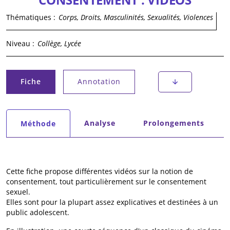
Thématiques :
Corps, Droits, Masculinités, Sexualités, Violences
Niveau :
Collège, Lycée
Onglets principaux
Fiche
Annotation
(onglet actif)
Onglets secondaires
Analyse
Prolongements
Méthode
(onglet actif)
Cette fiche propose différentes vidéos sur la notion de
consentement, tout particulièrement sur le consentement
sexuel.
Elles sont pour la plupart assez explicatives et destinées à un
public adolescent.