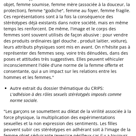
objet, femme soumise, femme mère (associée à la douceur, la
protection), femme "godiche", femme au foyer, femme fragile.
Ces représentations sont à la fois la conséquence des
stéréotypes déjà existants dans notre société, mais en même
temps les renforcent. De même, l'image et le corps des
femmes sont souvent utilisés de façon abusive : pour vendre
des produits ordinaires (gel douche , produit laitier, voiture),
leurs attributs physiques sont mis en avant. On n'hésite pas à
représenter des femmes sexy, voire très dénudées, dans des
poses et attitudes très suggestives. Elles peuvent véhiculer
inconsciemment l'idée d'une norme de la femme offerte et
consentante, qui a un impact sur les relations entre les
hommes et les femmes."
Autre extrait du dossier thématique du CRIPS:
L'adhésion à des rôles sexuels stéréotypés imposés comme
norme sociale.
"Les garçons se soumettent au diktat de la virilité associée à la
force physique, la multiplication des expérimentations
sexuelles et la non expression des sentiments. Les filles
peuvent subir ces stéréotypes en adhérant soit à l'image de la
femme objet séduisante (exercice périlleux car il y a toujours