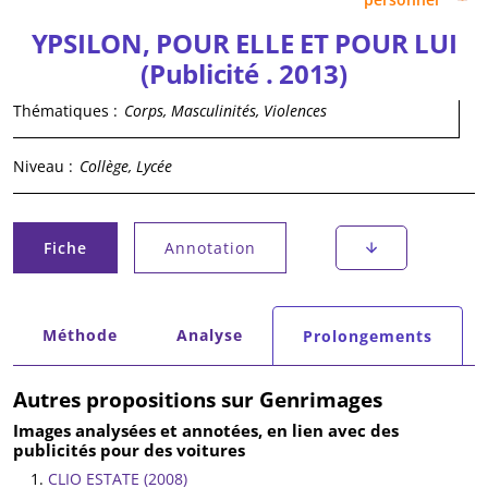
YPSILON, POUR ELLE ET POUR LUI
(Publicité . 2013)
Thématiques :
Corps, Masculinités, Violences
Niveau :
Collège, Lycée
Onglets principaux
Fiche
Annotation
(onglet actif)
Onglets secondaires
Méthode
Analyse
Prolongements
(onglet actif)
Autres propositions sur Genrimages
Images analysées et annotées, en lien avec des
publicités pour des voitures
CLIO ESTATE (2008)