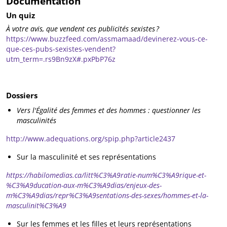
Documentation
Un quiz
À votre avis, que vendent ces publicités sexistes ?
https://www.buzzfeed.com/assmamaad/devinerez-vous-ce-
que-ces-pubs-sexistes-vendent?
utm_term=.rs9Bn9zX#.pxPbP76z
Dossiers
Vers l'Égalité des femmes et des hommes : questionner les
masculinités
http://www.adequations.org/spip.php?article2437
Sur la masculinité et ses représentations
https://habilomedias.ca/litt%C3%A9ratie-num%C3%A9rique-et-
%C3%A9ducation-aux-m%C3%A9dias/enjeux-des-
m%C3%A9dias/repr%C3%A9sentations-des-sexes/hommes-et-la-
masculinit%C3%A9
Sur les femmes et les filles et leurs représentations