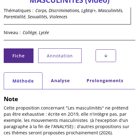
Thématiques :
Corps, Discriminations, Lgbtqi+, Masculinités,
Parentalité, Sexualités, Violences
Niveau :
Collège, Lycée
Onglets principaux
Fiche
Annotation
(onglet actif)
Onglets secondaires
Analyse
Prolongements
Méthode
(onglet actif)
Note
Cette proposition concernant "Les masculinités" ne prétend
pas être exhaustive : écrite en 2O19, elle n'intègre pas, par
exemple, les mouvements masculinistes (à l'exception d'un
paragraphe à la fin de l'ANALYSE) ; d'autres propositions sur
ces thèmes seront proposées prochainement (2026).