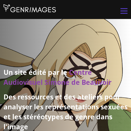
Aller au contenu principal
Men
Un site édité par le
Centre
Audiovisuel Simone de Beauvoir
Des ressources et des ateliers pour
analyser les représentations sexuées
et les stéréotypes de genre dans
l'image