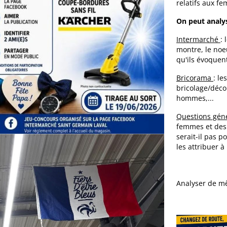
relatifs aux 
On peut analys
Intermarché
: 
montre, le noeu
qu'ils évoquent
Bricorama
: l
bricolage/décor
hommes,...
Questions gén
femmes et des
serait-il pas 
les attribuer à
Analyser de mê