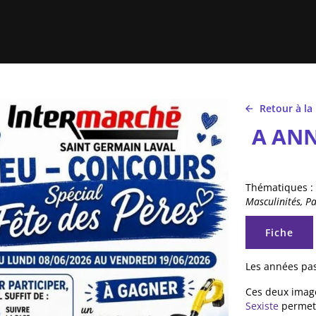
Retour à la
A ANN
Thématiques :
Masculinités, Pa
Onglets 
Fiche
(onglet ac
Les années pas
Ces deux imag
Sexiste
permett