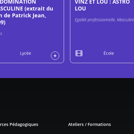
 DOMINATION
VINZ ET LOU : ASTRO
SCULINE (extrait du
LOU
m de Patrick Jean,
Egalité professionnelle, Masculini
9)
s
Lycée
École
e page
rces Pédagogiques
Ateliers / Formations