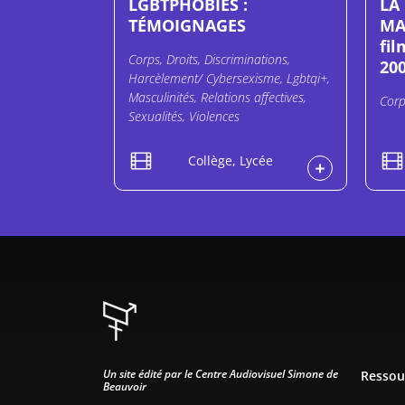
LGBTPHOBIES :
LA
TÉMOIGNAGES
MA
fil
Corps, Droits, Discriminations,
200
Harcèlement/ Cybersexisme, Lgbtqi+,
Masculinités, Relations affectives,
Corp
Sexualités, Violences
Collège, Lycée
Pied d
Un site édité par le Centre Audiovisuel Simone de
Ressou
Beauvoir