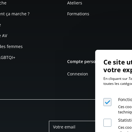
che
Ateliers
t ça marche ?
Formations
e
e AV
 des femmes
 LGBTQI+
Ce site u
Compte personnel
votre ex
Connexion
En cliquant sur
To
toutes les catégo
Foncti
Ces coo
techniq
Statis
Ces cook