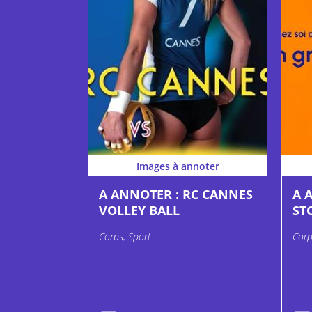
Images à annoter
A ANNOTER : RC CANNES
A 
VOLLEY BALL
ST
Corps, Sport
Corp