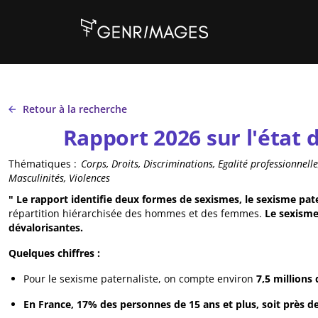
Aller au contenu principal
Retour à la recherche
Rapport 2026 sur l'état 
Thématiques :
Corps, Droits, Discriminations, Egalité professionnel
Masculinités, Violences
" Le rapport identifie deux formes de sexismes, le sexisme pate
répartition hiérarchisée des hommes et des femmes.
Le sexisme
dévalorisantes.
Quelques chiffres :
Pour le sexisme paternaliste, on compte environ
7,5 millions
En France, 17% des personnes de 15 ans et plus, soit près d