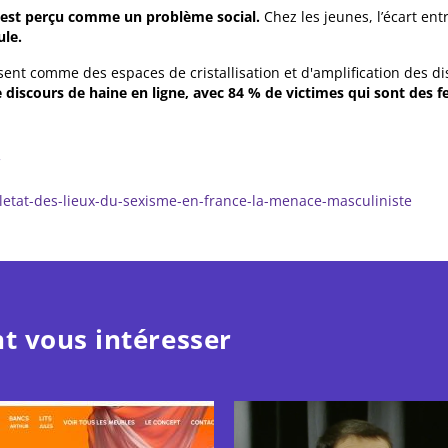
 est perçu comme un problème social.
Chez les jeunes, l’écart en
ule.
ent comme des espaces de cristallisation et d'amplification des di
 discours de haine en ligne, avec 84 % de victimes qui sont des 
-letat-des-lieux-du-sexisme-en-france-la-menace-masculiniste
t vous intéresser