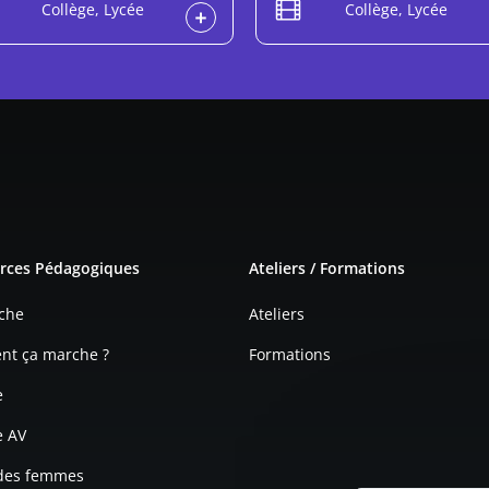
Collège, Lycée
Collège, Lycée
e page
rces Pédagogiques
Ateliers / Formations
che
Ateliers
t ça marche ?
Formations
e
e AV
 des femmes