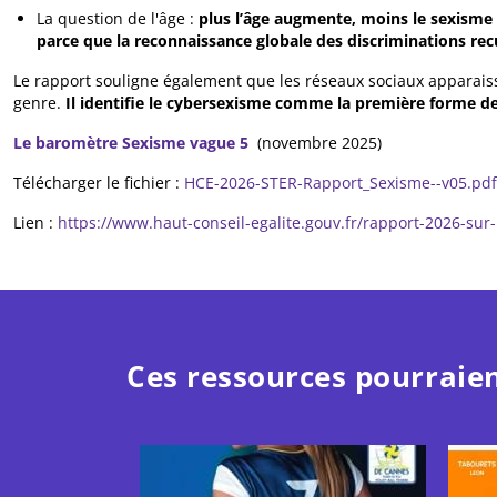
La question de l'âge :
plus l’âge augmente, moins le sexisme
parce que la reconnaissance globale des discriminations rec
Le rapport souligne également que les réseaux sociaux apparaiss
genre.
Il identifie le cybersexisme comme la première forme de
Le baromètre Sexisme vague 5
(novembre 2025)
Télécharger le fichier :
HCE-2026-STER-Rapport_Sexisme--v05.pdf
Lien :
https://www.haut-conseil-egalite.gouv.fr/rapport-2026-sur
Ces ressources pourraien