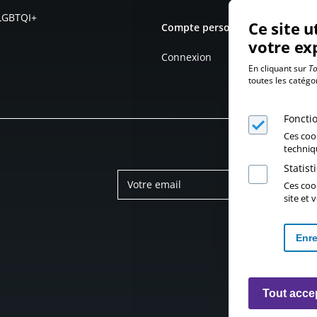
 LGBTQI+
Ce site u
Compte personnel
votre ex
Connexion
En cliquant sur
To
toutes les catégo
Foncti
Ces coo
techniq
Statis
Ces cook
site et
Enre
Tout acce