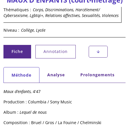
Thématiques :
Corps, Discriminations, Harcèlement/
Cybersexisme, Lgbtqi+, Relations affectives, Sexualités, Violences
Niveau :
Collège, Lycée
Onglets principaux
Fiche
Annotation
(onglet actif)
Onglets secondaires
Analyse
Prolongements
Méthode
(onglet actif)
Maux d’enfants,
4'47
Production :
Columbia / Sony Music
Album :
Lequel de nous
Composition :
Bruel / Gros / La Fouine / Chelminski