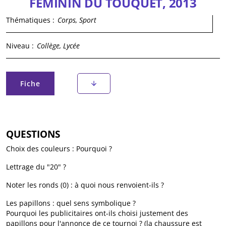
FEMININ DU TOUQUET, 2013
Thématiques :
Corps, Sport
Niveau :
Collège, Lycée
Onglets principaux
Fiche
(onglet actif)
QUESTIONS
Choix des couleurs : Pourquoi ?
Lettrage du "20" ?
Noter les ronds (0) : à quoi nous renvoient-ils ?
Les papillons : quel sens symbolique ?
Pourquoi les publicitaires ont-ils choisi justement des
papillons pour l'annonce de ce tournoi ? (la chaussure est