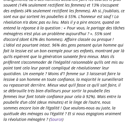
souvent (14% seulement rectifient les femmes) et 13% s’occupent
des enfants (4% seulement rectifient les femmes). Ah si, j’oubliais, ce
sont eux qui sortent les poubelles à 55%. L’honneur est sauf ! La
révolution n’a donc pas eu lieu. Mais il y a pire encore, quand on
entend la réponse à la question : « Pour vous, le partage des tâches
ménagères n’est plus un problème aujourd’hui ? ». 55% sont
d’accord (dont 63% des hommes). Affaire classée ou presque !
L’idéal est pourtant intact. 96% des gens pensent qu’un homme qui
fait la lessive est un bon exemple pour ses enfants, montrant par là
qu’ils espèrent que la génération suivante fera mieux. Mais ils
préfèrent s’accommoder de l’inégalité raisonnable qu’ils ont mis au
point tant cela leur parait compliqué de révolutionner leur
quotidien. Un exemple ? Moins d’1 femme sur 3 laisserait faire la
lessive à son homme en toute confiance, la majorité le surveillerait
ou repasserait derrière. Mieux vaut qu’il fasse ce qu’il sait faire, il
se débrouille très bien d’ailleurs pour sortir la poubelle (les
femmes leur font totale confiance pour cela à 92%). Mais entre la
poubelle d’un côté (deux minutes) et le linge de l’autre, nous
sommes encore loin de l’égalité ! Que voulons-nous au juste, la
quiétude des ménages ou l’égalité ? Et si nous engagions vraiment
la révolution ménagère ? (
Source
)