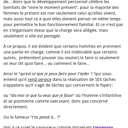
de... Alors que le développement personnel célèbre les
bienfaits de "vivre le moment présent", pour la majorité des
femmes le présent est non seulement celui qu'elles vivent,
mais aussi tout ce à quoi elles doivent penser
en même temps
pour permettre le bon fonctionnement familial. Et ce n'est pas
en s'organisant
mieux
que la charge sera allégée, mais
seulement si elle est
partagée
.
À ce propos, il est évident que certains hommes en prennent
une partie en charge, comme il est indéniable que certains
autres, prétendent pouvoir (ou vouloir) le faire si seulement
on leur dit quoi faire... ou comment le faire…
Ainsi le "
qu'est-ce que je peux faire pour t'aider ? "
qui sous-
entend qu'il
rend service
dans la réalisation de SES tâches
(rappelons qu'il s'agit de tâches qui concernent le foyer) ;
ou "
dis-moi ce que tu veux que je fasse
" où l'homme s'infantilise
et se positionne comme exécutant, donc pas concerné
directement.
Ou le fameux "
t'as pensé à... ?
"
Voir à ce sujet le savoureux compte Instagram
taspensea