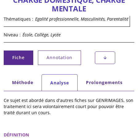
MENTALE
Thématiques :
Egalité professionnelle, Masculinités, Parentalité
Niveau :
École, Collège, Lycée
Onglets principaux
Fiche
Annotation
(onglet actif)
Onglets secondaires
Méthode
Prolongements
Analyse
(onglet actif)
Ce sujet est abordé dans d'autres fiches sur GENRIMAGES, son
traitement ici sera volontairement court pour pouvoir être
traité durant un cours.
DÉFINITION