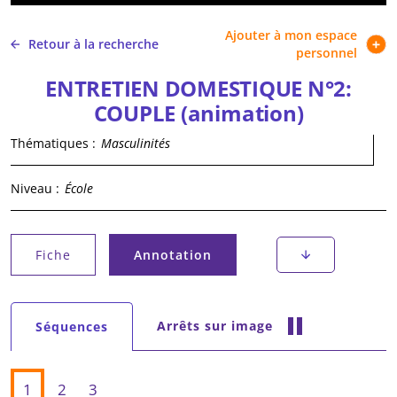
Ajouter à mon espace
Retour à la recherche
personnel
ENTRETIEN DOMESTIQUE N°2:
COUPLE (animation)
Thématiques :
Masculinités
Niveau :
École
Onglets principaux
Fiche
Annotation
(onglet actif)
Onglets secondaires
Arrêts sur image
Séquences
(onglet actif)
1
2
3