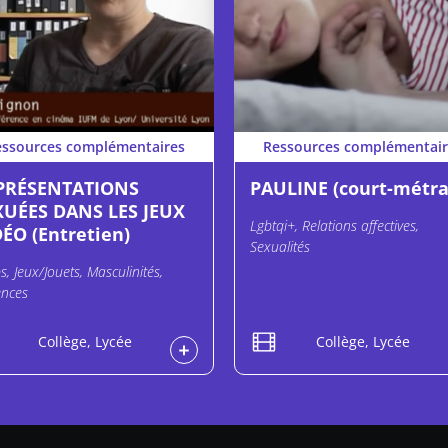
essources complémentaires
Ressources complémentair
PRÉSENTATIONS
PAULINE (court-métra
XUÉES DANS LES JEUX
Lgbtqi+, Relations affectives,
ÉO (Entretien)
Sexualités
s, Jeux/Jouets, Masculinités,
ences
Collège, Lycée
Collège, Lycée