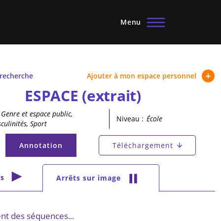
Menu
 recherche
Ajouter à mon espace personnel
ESPACE (extrait)
Genre et espace public,
Niveau :
École
culinités, Sport
principaux
Annotation
Téléchargement
(onglet actif)
secondaires
s
Arrêts sur image
(onglet actif)
t des séquences...