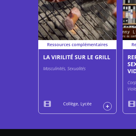
Ressources complémentaires
R
LA VIRILITÉ SUR LE GRILL
RE
SE
Masculinités, Sexualités
VID
Corp
Viol
Collège, Lycée