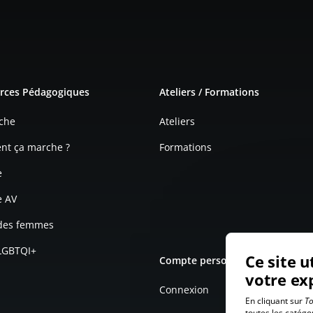
e page
rces Pédagogiques
Ateliers / Formations
che
Ateliers
t ça marche ?
Formations
e
e AV
 des femmes
 LGBTQI+
Ce site u
Compte personnel
votre ex
Connexion
En cliquant sur
To
toutes les catégo