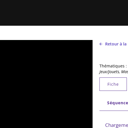
Retour à la
Thématiques :
Jeux/Jouets, Mas
Onglets 
Fiche
Onglets 
Séquence
Chargemen