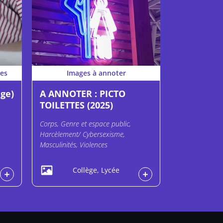
es
Images à annoter
ge)
A ANNOTER : PICTO
TOILETTES (2025)
Corps, Genre et espace public,
Harcèlement/ Cybersexisme,
Masculinités, Violences
Collège, Lycée