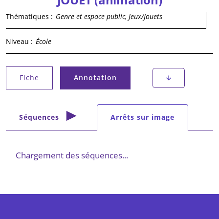
Thématiques :
Genre et espace public, Jeux/Jouets
Niveau :
École
Onglets principaux
Fiche
Annotation
(onglet actif)
Onglets secondaires
Séquences
Arrêts sur image
(onglet actif)
Chargement des séquences...