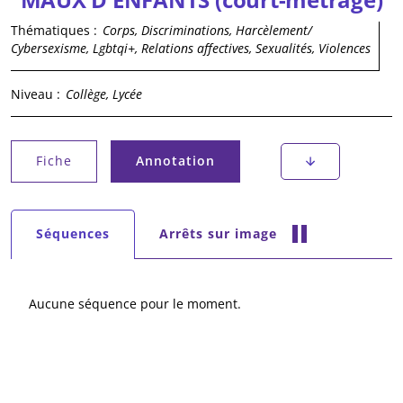
Thématiques :
Corps, Discriminations, Harcèlement/
Cybersexisme, Lgbtqi+, Relations affectives, Sexualités, Violences
Niveau :
Collège, Lycée
Onglets principaux
Fiche
Annotation
(onglet actif)
Onglets secondaires
Arrêts sur image
Séquences
(onglet actif)
Aucune séquence pour le moment.