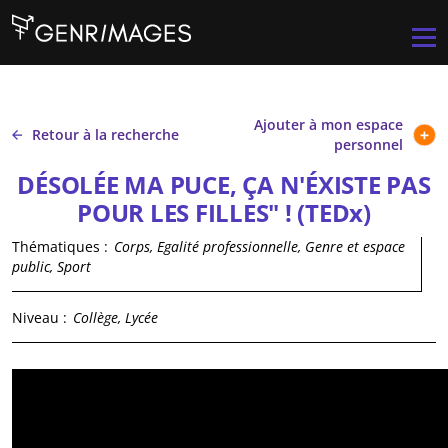
Aller au contenu principal
Men
Ajouter à mon espace
Retour à la recherche
personnel
DÉSOLÉE MA PUCE, ÇA N'ÉXISTE PAS
POUR LES FILLES" ! (TEDx)
Thématiques :
Corps, Egalité professionnelle, Genre et espace
public, Sport
Niveau :
Collège, Lycée