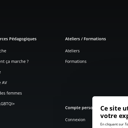
e page
rces Pédagogiques
Ateliers / Formations
che
Ateliers
t ça marche ?
Formations
e
e AV
 des femmes
 LGBTQI+
Ce site u
Compte personnel
votre ex
Connexion
En cliquant sur
To