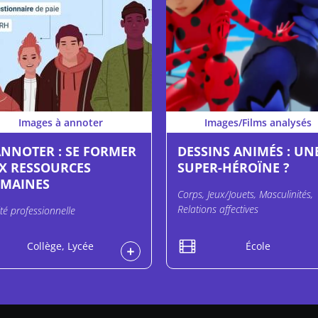
Images à annoter
Images/Films analysés
ANNOTER : SE FORMER
DESSINS ANIMÉS : UN
X RESSOURCES
SUPER-HÉROÏNE ?
MAINES
Corps, Jeux/Jouets, Masculinités,
Relations affectives
ité professionnelle
Collège, Lycée
École