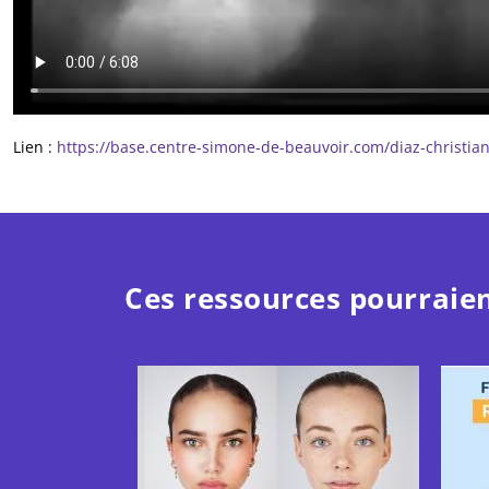
Lien :
https://base.centre-simone-de-beauvoir.com/diaz-christi
Ces ressources pourraien