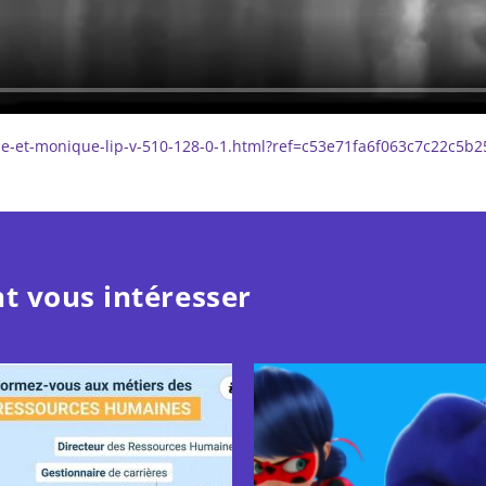
ane-et-monique-lip-v-510-128-0-1.html?ref=c53e71fa6f063c7c22c5b
t vous intéresser