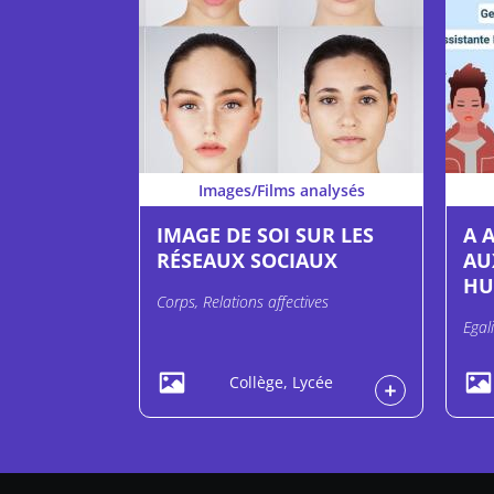
Images/Films analysés
IMAGE DE SOI SUR LES
A 
RÉSEAUX SOCIAUX
AU
HU
Corps, Relations affectives
Egal
Collège, Lycée