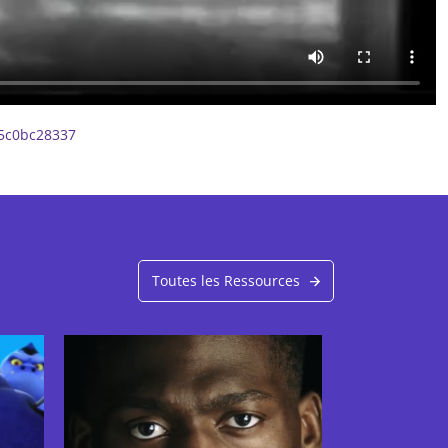
25c0bc28337
Toutes les Ressources