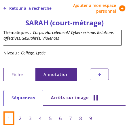
Ajouter à mon espace
Retour à la recherche
personnel
SARAH (court-métrage)
Thématiques :
Corps, Harcèlement/ Cybersexisme, Relations
affectives, Sexualités, Violences
Niveau :
Collège, Lycée
Onglets principaux
Fiche
Annotation
(onglet actif)
Onglets secondaires
Arrêts sur image
Séquences
(onglet actif)
1
2
3
4
5
6
7
8
9