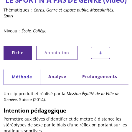
Thématiques :
Corps, Genre et espace public, Masculinités,
Sport
Niveau :
École, Collège
Onglets principaux
Fiche
Annotation
(onglet actif)
Onglets secondaires
Analyse
Prolongements
Méthode
(onglet actif)
Un clip produit et réalisé par la
Mission Égalité de la Ville de
Genève
, Suisse (2014).
Intention pédagogique
Permettre aux élèves d’identifier et de mettre à distance les
stéréotypes de sexe par le biais d'une réflexion portant sur les
pratiques sportives.