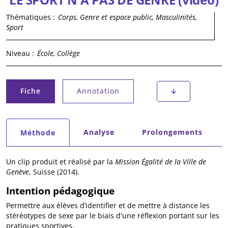
Thématiques :
Corps, Genre et espace public, Masculinités,
Sport
Niveau :
École, Collège
Onglets principaux
Fiche
Annotation
(onglet actif)
Onglets secondaires
Analyse
Prolongements
Méthode
(onglet actif)
Un clip produit et réalisé par la
Mission Égalité de la Ville de
Genève
, Suisse (2014).
Intention pédagogique
Permettre aux élèves d’identifier et de mettre à distance les
stéréotypes de sexe par le biais d'une réflexion portant sur les
pratiques sportives.