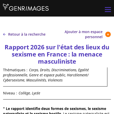
Aller au contenu principal
Men
Ajouter à mon espace
Retour à la recherche
personnel
Rapport 2026 sur l'état des lieux du
sexisme en France : la menace
masculiniste
Thématiques :
Corps, Droits, Discriminations, Egalité
professionnelle, Genre et espace public, Harcèlement/
Cybersexisme, Masculinités, Violences
Niveau :
Collège, Lycée
" Le rapport identifie deux formes de sexismes, le sexisme
paternaliste et le sexisme hostile.
Le sexisme paternaliste est